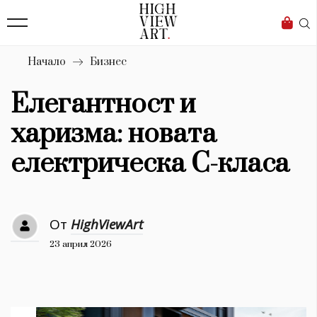
139
Бизнес
1633
Мода
Начало
Бизнес
16
Dialogue
Елегантност и
Изкуство
харизма: новата
4340
електрическа С-класа
Красота
777
От
HighViewArt
Дизайн
23 април 2026
1272
1188
Книги