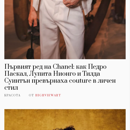
Първият ред на Chanel: как Педро
Паскал, Лупита Нионго и Тилда
Суинтън превърнаха couture в личен
стил
КРАСОТА
ОТ
HIGHVIEWART