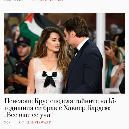
Пенелопе Крус споделя тайните на 15-
годишния си брак с Хавиер Бардем:
„Все още се уча“
30+
ОТ
HIGHVIEWART