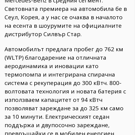
Mercedes-Benz в средния сегмент.
Световната премиера на автомобила бе в
Сеул, Корея, а у нас се очаква в началото
на есента в шоурумите на официалните
дистрибутор Силвър Стар.
Автомобилът предлага пробег до 762 км
(WLTP) благодарение на отличната
аеродинамика и иновации като
термопомпа и интегрирана спирачна
система с рекуперация до 300 кВтч. 800-
волтовата технология и новата батерия с
използваем капацитет от 94 кВтч
позволяват зареждане за до 325 км само
за 10 минути. Електрическият седан
поддържа и двупосочно зареждане,
превръщайки се в мобилен енергиен