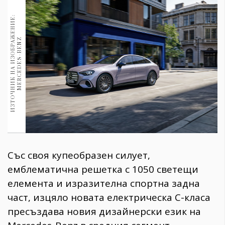
1970
30+
И
З
Т
О
Ч
Н
И
К
Н
А
И
З
О
Б
Р
А
Ж
Е
Н
И
Е
:
M
E
R
C
E
D
E
S
-
B
E
N
1710
Гурме
Z
Пътувай
237
389
Здраве
Gentlemen
382
Със своя купеобразен силует,
Wellness
емблематична решетка с 1050 светещи
1817
елемента и изразителна спортна задна
част, изцяло новата електрическа C-класа
пресъздава новия дизайнерски език на
ПОСЛЕДВАЙТЕ
НИ