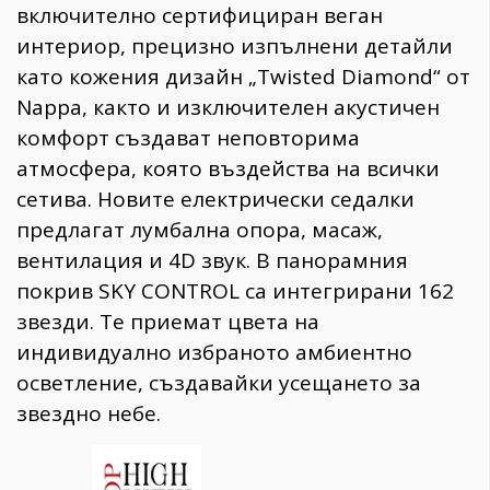
включително сертифициран веган
интериор, прецизно изпълнени детайли
като кожения дизайн „Twisted Diamond“ от
Nappa, както и изключителен акустичен
комфорт създават неповторима
атмосфера, която въздейства на всички
сетива. Новите електрически седалки
предлагат лумбална опора, масаж,
вентилация и 4D звук. В панорамния
покрив SKY CONTROL са интегрирани 162
звезди. Те приемат цвета на
индивидуално избраното амбиентно
осветление, създавайки усещането за
звездно небе.