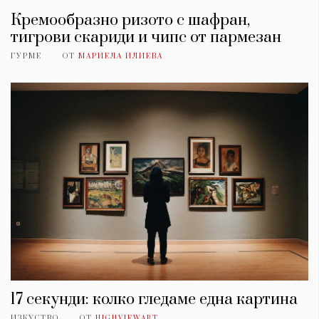
Кремообразно ризото с шафран,
тигрови скариди и чипс от пармезан
ГУРМЕ
ОТ
МАРИЕЛА ИЛИЕВА
17 секунди: колко гледаме една картина
ИЗКУСТВО
ОТ
HIGHVIEWART