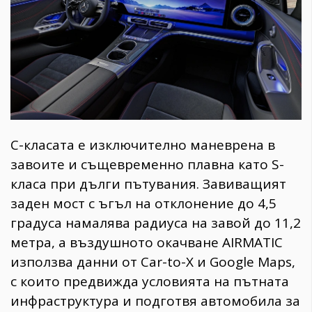
С-класата е изключително маневрена в
завоите и същевременно плавна като S-
класа при дълги пътувания. Завиващият
заден мост с ъгъл на отклонение до 4,5
градуса намалява радиуса на завой до 11,2
метра, а въздушното окачване AIRMATIC
използва данни от Car-to-X и Google Maps,
с които предвижда условията на пътната
инфраструктура и подготвя автомобила за